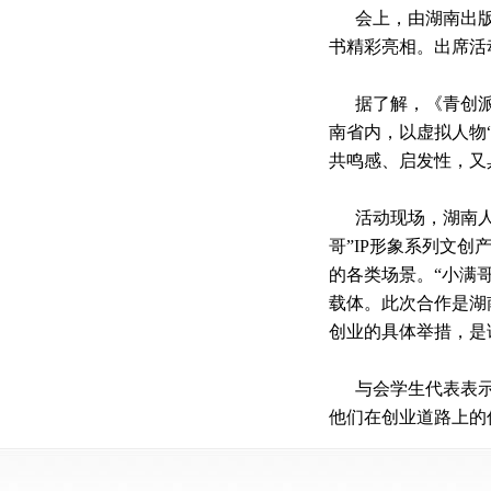
会上，
由
湖南出
书精彩
亮相
。
出席
活
据了解，
《青创
南省内，以虚拟人物
共鸣感、启发性，又
活动现场，
湖南
哥”IP形象
系列
文创
的各类场景。
“小满
载体。此次合作是湖
创业的具体举措
，
是
与会学生代表表
他们在创业道路上的