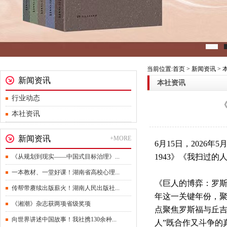
当前位置:首页 > 新闻资讯 >
新闻资讯
本社资讯
行业动态
本社资讯
新闻资讯
+MORE
6月15日，2026年5月
1943》
《我扫过的
《从规划到现实——中国式目标治理》...
一本教材、一堂好课！湖南省高校心理...
《巨人的博弈
：罗斯
传帮带赓续出版薪火！湖南人民出版社...
年这一关键年份，聚
《湘潮》杂志获两项省级奖项
点聚焦罗斯福与丘吉
向世界讲述中国故事！我社携130余种...
人”既合作又斗争的