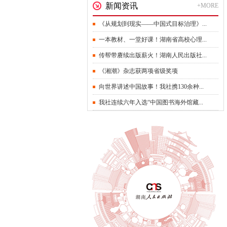
新闻资讯
+MORE
《从规划到现实——中国式目标治理》...
一本教材、一堂好课！湖南省高校心理...
传帮带赓续出版薪火！湖南人民出版社...
《湘潮》杂志获两项省级奖项
向世界讲述中国故事！我社携130余种...
我社连续六年入选“中国图书海外馆藏...