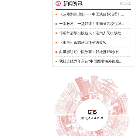
新闻资讯
+MORE
《从规划到现实——中国式目标治理》...
一本教材、一堂好课！湖南省高校心理...
传帮带赓续出版薪火！湖南人民出版社...
《湘潮》杂志获两项省级奖项
向世界讲述中国故事！我社携130余种...
我社连续六年入选“中国图书海外馆藏...